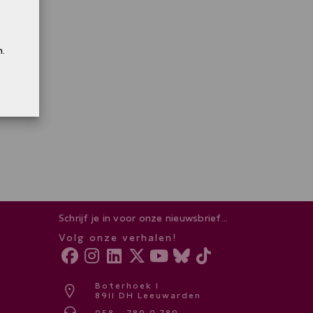
.
Schrijf je in voor onze nieuwsbrief...
Volg onze verhalen!
Boterhoek 1
8911 DH Leeuwarden
058 - 789 0 789