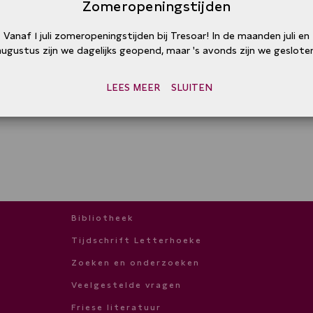
Zomeropeningstijden
Vanaf 1 juli zomeropeningstijden bij Tresoar! In de maanden juli en
augustus zijn we dagelijks geopend, maar 's avonds zijn we gesloten
LEES MEER
SLUITEN
Bibliotheek
Tijdschrift Letterhoeke
Zoeken en onderzoeken
Veelgestelde vragen
Friese literatuur