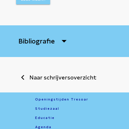
in de jury van de Rink van der Veldeprijs (2012-2014), de
uitwisselingsproject Other Words | Oare Wurden (201
Als freelance vertaler heeft ze naast veel werk voor z
stjer
vertaald voor uitgeverij Bornmeer (2019), en op 
– De saak fan de fermiste markys
(2022).
arrow_drop_down
Bibliografie
Schrijversvakschool
In 2021 is Van der Steege begonnen met de schrijfoplei
eigen zeggen omdat ze naast al haar werk met tekste
zelf in zich heeft. 'Ik wil ontdekken of ik verhalen kan
chevron_left
Naar schrijversoverzicht
op zo'n manier beheers, dat het past bij dat wat ik wil
hoe ik het zo boetseren kan dat het zo precies mogelij
het Fries bezig geweest.'
Openingstijden Tresoar
Begin 2023 won ze met het verhaal
‘De ynset’
de verha
Studiezaal
jaar kreeg ze haar eerste Rely Jorritsmapriis voor het 
Educatie
In 2025 won ze een Rely Jorritsmapriis voor het gedicht
Agenda