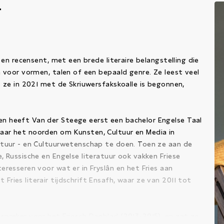
r
r en recensent, met een brede literaire belangstelling die
n voor vormen, talen of een bepaald genre. Ze leest veel
s ze in 2021 met de Skriuwersfakskoalle is begonnen,
en heeft Van der Steege eerst een bachelor Engelse Taal
naar het noorden om Kunsten, Cultuur en Media in
ratuur - en Cultuurwetenschap te doen. Toen ze aan de
, Russische en Engelse literatuur ook vakken Friese
eresseren voor wat er in Fryslân en het Fries aan
Fries literair tijdschrift
Ensafh
, waar ze van 2011 tot
espreker voor het
Friesch Dagblad
(2013-2015), en zat ze