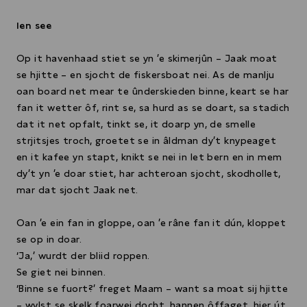
Ien see
Op it havenhaad stiet se yn ’e skimerjûn – Jaak moat
se hjitte – en sjocht de fiskersboat nei. As de manlju
oan board net mear te ûnderskieden binne, keart se har
fan it wetter ôf, rint se, sa hurd as se doart, sa stadich
dat it net opfalt, tinkt se, it doarp yn, de smelle
strjitsjes troch, groetet se in âldman dy’t knypeaget
en it kafee yn stapt, knikt se nei in let bern en in mem
dy’t yn ’e doar stiet, har achteroan sjocht, skodhollet,
mar dat sjocht Jaak net.
Oan ’e ein fan in gloppe, oan ’e râne fan it dún, kloppet
se op in doar.
‘Ja,’ wurdt der bliid roppen.
Se giet nei binnen.
‘Binne se fuort?’ freget Maam – want sa moat sij hjitte
– wylst se skelk foarwei docht, hannen ôffaget, hier út