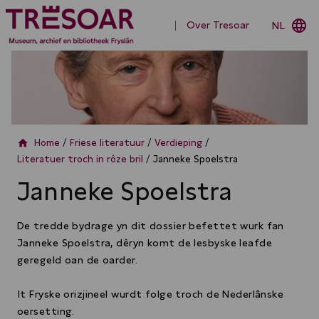
language
Over Tresoar
NL
home
Home
/
Friese literatuur
/
Verdieping
/
Literatuer troch in rôze bril
/
Janneke Spoelstra
Janneke Spoelstra
De tredde bydrage yn dit dossier befettet wurk fan
Janneke Spoelstra, dêryn komt de lesbyske leafde
geregeld oan de oarder.
It Fryske orizjineel wurdt folge troch de Nederlânske
oersetting.