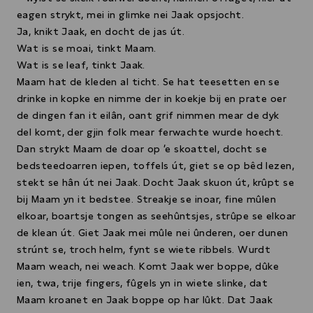
eagen strykt, mei in glimke nei Jaak opsjocht.
Ja, knikt Jaak, en docht de jas út.
Wat is se moai, tinkt Maam.
Wat is se leaf, tinkt Jaak.
Maam hat de kleden al ticht. Se hat teesetten en se
drinke in kopke en nimme der in koekje bij en prate oer
de dingen fan it eilân, oant grif nimmen mear de dyk
del komt, der gjin folk mear ferwachte wurde hoecht.
Dan strykt Maam de doar op ’e skoattel, docht se
bedsteedoarren iepen, toffels út, giet se op bêd lezen,
stekt se hân út nei Jaak. Docht Jaak skuon út, krûpt se
bij Maam yn it bedstee. Streakje se inoar, fine mûlen
elkoar, boartsje tongen as seehûntsjes, strûpe se elkoar
de klean út. Giet Jaak mei mûle nei ûnderen, oer dunen
strúnt se, troch helm, fynt se wiete ribbels. Wurdt
Maam weach, nei weach. Komt Jaak wer boppe, dûke
ien, twa, trije fingers, fûgels yn in wiete slinke, dat
Maam kroanet en Jaak boppe op har lûkt. Dat Jaak