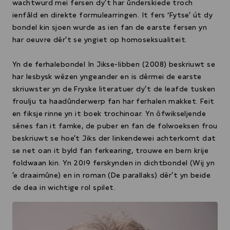
wachtwurd mei fersen dy’t har ûnderskiede troch
ienfâld en direkte formulearringen. It fers ‘Fytse’ út dy
bondel kin sjoen wurde as ien fan de earste fersen yn
har oeuvre dêr’t se yngiet op homoseksualiteit.
Yn de ferhalebondel In Jikse-libben (2008) beskriuwt se
har lesbysk wêzen yngeander en is dêrmei de earste
skriuwster yn de Fryske literatuer dy’t de leafde tusken
froulju ta haadûnderwerp fan har ferhalen makket. Feit
en fiksje rinne yn it boek trochinoar. Yn ôfwikseljende
sênes fan it famke, de puber en fan de folwoeksen frou
beskriuwt se hoe’t Jiks der linkendewei achterkomt dat
se net oan it byld fan ferkearing, trouwe en bern krije
foldwaan kin. Yn 2019 ferskynden in dichtbondel (Wij yn
’e draaimûne) en in roman (De parallaks) dêr’t yn beide
de dea in wichtige rol spilet.