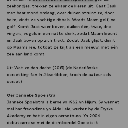
zeehondjes, trekken ze elkaar de kleren uit. Gaat Jaak
met haar mond omlaag, over duinen struint ze, door
helm, vindt ze vochtige ribbels. Wordt Maam golf, na
golf. Komt Jaak weer boven, duiken één, twee, drie
vingers, vogels in een natte slenk, zodat Maam kreunt
en Jaak boven op zich trekt. Zodat Jaak glijdt, deint
op Maams ree, totdat ze krijt als een meeuw, met één
zee aan land komt.
Ut: Wat ze dan dacht (2013) (de Nederlânske
oersetting fan In Jikse-libben, troch de auteur sels
oerset)
Oer Janneke Spoelstra
Janneke Spoelstra is berne yn 1962 yn Hijum. Sy wennet
mei har freondinne yn Alde Leie, wurket by de Fryske
Akademy en hat in eigen oersetburo. Yn 2004
debutearre se mei de dichtbondel Goeie is it