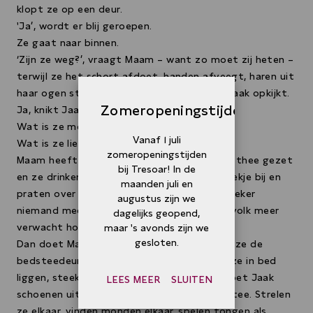
klopt ze op een deur.
'Ja’, wordt er blij geroepen.
Ze gaat naar binnen.
‘Zijn ze weg?’, vraagt Maam – want zo moet zij heten –
terwijl ze het schort afdoet, handen afveegt, haren uit
haar ogen strijkt, met een glimlachje naar Jaak opkijkt.
Zomeropeningstijden
Ja, knikt Jaak, en doet haar jas uit.
Wat is ze mooi, denkt Maam.
Vanaf 1 juli
Wat is ze lief, denkt Jaak.
zomeropeningstijden
Maam heeft de gordijnen al dicht. Ze heeft thee gezet
bij Tresoar! In de
en ze drinken een kopje en nemen er een koekje bij en
maanden juli en
praten over de dingen van het eiland, tot zeker
augustus zijn we
niemand meer de weg langs komt, er geen volk meer
dagelijks geopend,
verwacht hoeft te worden.
maar 's avonds zijn we
gesloten.
Dan doet Maam de deur op de schuif, doet ze de
bedsteedeuren open, pantoffels uit, gaat ze in bed
liggen, steekt ze een hand uit naar Jaak. Doet Jaak
LEES MEER
SLUITEN
schoenen uit, kruipt ze bij Maam in de bedstee. Strelen
ze elkaar, vinden monden elkaar, spelen tongen als