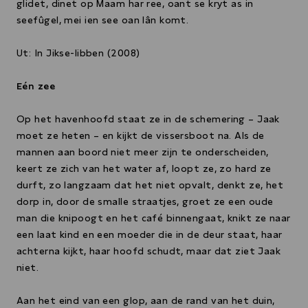
glidet, dinet op Maam har ree, oant se kryt as in
seefûgel, mei ien see oan lân komt.
Ut: In Jikse-libben (2008)
Eén zee
Op het havenhoofd staat ze in de schemering – Jaak
moet ze heten – en kijkt de vissersboot na. Als de
mannen aan boord niet meer zijn te onderscheiden,
keert ze zich van het water af, loopt ze, zo hard ze
durft, zo langzaam dat het niet opvalt, denkt ze, het
dorp in, door de smalle straatjes, groet ze een oude
man die knipoogt en het café binnengaat, knikt ze naar
een laat kind en een moeder die in de deur staat, haar
achterna kijkt, haar hoofd schudt, maar dat ziet Jaak
niet.
Aan het eind van een glop, aan de rand van het duin,